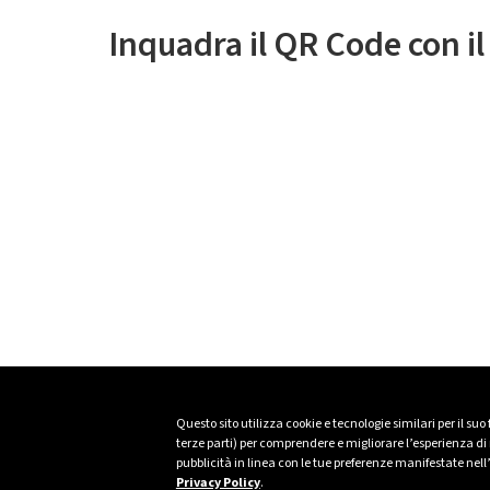
Inquadra il QR Code con i
Questo sito utilizza cookie e tecnologie similari per il suo
terze parti) per comprendere e migliorare l’esperienza di n
pubblicità in linea con le tue preferenze manifestate nell
Privacy Policy
.