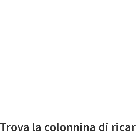
Il
Mappa colonnine di ricarica auto elettriche
Trova la colonnina di ricar