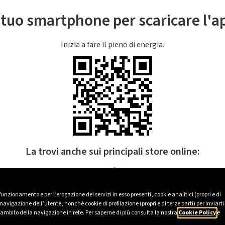
l tuo smartphone per scaricare l'
Inizia a fare il pieno di energia.
La trovi anche sui principali store online:
 funzionamento e per l’erogazione dei servizi in esso presenti, cookie analitici (propri e di
avigazione dell’utente, nonché cookie di profilazione (propri e di terze parti) per inviarti
’ambito della navigazione in rete. Per saperne di più consulta la nostra
Cookie Policy
e