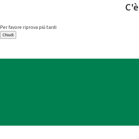
C'è
Per favore riprova piú tardi
Chiudi