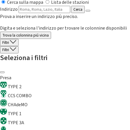
Cerca sulla mappa
Lista delle stazioni
Indirizzo
Cerca
Prova a inserire un indirizzo più preciso.
Digita e seleziona l'indirizzo per trovare le colonnine disponibili
Trova la colonnina piú vicina
Filtri
Filtri
Seleziona i filtri
Presa
TYPE 2
CCS COMBO
CHAdeMO
TYPE 1
TYPE 3A