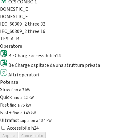
CCS COMBO 1
DOMESTIC_E
DOMESTIC_F
IEC_60309_2 three 32
IEC_60309_2 three 16
TESLA_R
Operatore
Be Charge accessibili h24
Be Charge ospitate da una struttura privata
Altri operatori
Potenza
Slow
fino a 7 kW
Quick
fino a 22 kW
Fast
fino a 75 kW
Fast+
fino a 149 kW
Ultrafast
superiori a 150 kW
Accessibile h24
Applica
Cancella filtri