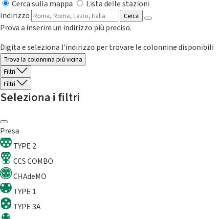
Cerca sulla mappa
Lista delle stazioni
Indirizzo
Cerca
Prova a inserire un indirizzo più preciso.
Digita e seleziona l'indirizzo per trovare le colonnine disponibili
Trova la colonnina piú vicina
Filtri
Filtri
Seleziona i filtri
Presa
TYPE 2
CCS COMBO
CHAdeMO
TYPE 1
TYPE 3A