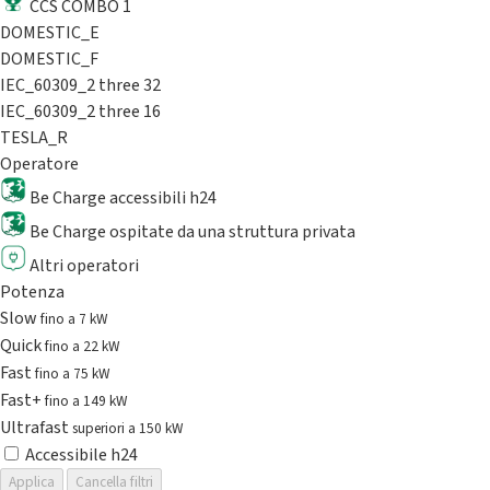
CCS COMBO 1
DOMESTIC_E
DOMESTIC_F
IEC_60309_2 three 32
IEC_60309_2 three 16
TESLA_R
Operatore
Be Charge accessibili h24
Be Charge ospitate da una struttura privata
Altri operatori
Potenza
Slow
fino a 7 kW
Quick
fino a 22 kW
Fast
fino a 75 kW
Fast+
fino a 149 kW
Ultrafast
superiori a 150 kW
Accessibile h24
Applica
Cancella filtri