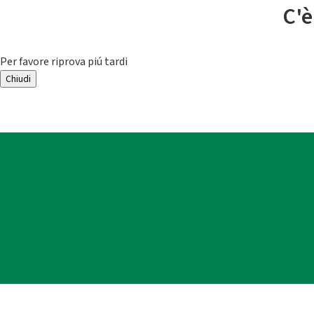
C'è
Per favore riprova piú tardi
Chiudi