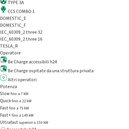
TYPE 3A
CCS COMBO 1
DOMESTIC_E
DOMESTIC_F
IEC_60309_2 three 32
IEC_60309_2 three 16
TESLA_R
Operatore
Be Charge accessibili h24
Be Charge ospitate da una struttura privata
Altri operatori
Potenza
Slow
fino a 7 kW
Quick
fino a 22 kW
Fast
fino a 75 kW
Fast+
fino a 149 kW
Ultrafast
superiori a 150 kW