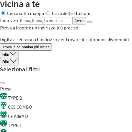
vicina a te
Cerca sulla mappa
Lista delle stazioni
Indirizzo
Cerca
Prova a inserire un indirizzo più preciso.
Digita e seleziona l'indirizzo per trovare le colonnine disponibili
Trova la colonnina piú vicina
Filtri
Filtri
Seleziona i filtri
Presa
TYPE 2
CCS COMBO
CHAdeMO
TYPE 1