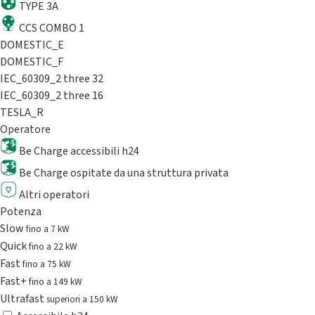
TYPE 3A
CCS COMBO 1
DOMESTIC_E
DOMESTIC_F
IEC_60309_2 three 32
IEC_60309_2 three 16
TESLA_R
Operatore
Be Charge accessibili h24
Be Charge ospitate da una struttura privata
Altri operatori
Potenza
Slow
fino a 7 kW
Quick
fino a 22 kW
Fast
fino a 75 kW
Fast+
fino a 149 kW
Ultrafast
superiori a 150 kW