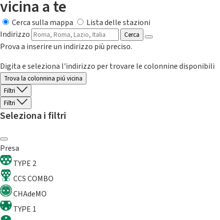
vicina a te
Cerca sulla mappa
Lista delle stazioni
Indirizzo
Cerca
Prova a inserire un indirizzo più preciso.
Digita e seleziona l'indirizzo per trovare le colonnine disponibili
Trova la colonnina piú vicina
Filtri
Filtri
Seleziona i filtri
Presa
TYPE 2
CCS COMBO
CHAdeMO
TYPE 1