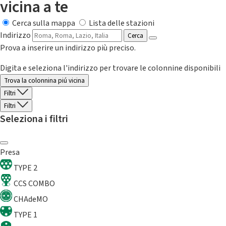
vicina a te
Cerca sulla mappa
Lista delle stazioni
Indirizzo
Cerca
Prova a inserire un indirizzo più preciso.
Digita e seleziona l'indirizzo per trovare le colonnine disponibili
Trova la colonnina piú vicina
Filtri
Filtri
Seleziona i filtri
Presa
TYPE 2
CCS COMBO
CHAdeMO
TYPE 1