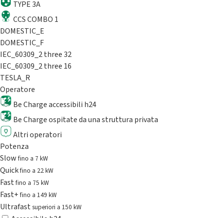
TYPE 3A
CCS COMBO 1
DOMESTIC_E
DOMESTIC_F
IEC_60309_2 three 32
IEC_60309_2 three 16
TESLA_R
Operatore
Be Charge accessibili h24
Be Charge ospitate da una struttura privata
Altri operatori
Potenza
Slow
fino a 7 kW
Quick
fino a 22 kW
Fast
fino a 75 kW
Fast+
fino a 149 kW
Ultrafast
superiori a 150 kW