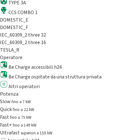
TYPE 3A
CCS COMBO 1
DOMESTIC_E
DOMESTIC_F
IEC_60309_2 three 32
IEC_60309_2 three 16
TESLA_R
Operatore
Be Charge accessibili h24
Be Charge ospitate da una struttura privata
Altri operatori
Potenza
Slow
fino a 7 kW
Quick
fino a 22 kW
Fast
fino a 75 kW
Fast+
fino a 149 kW
Ultrafast
superiori a 150 kW