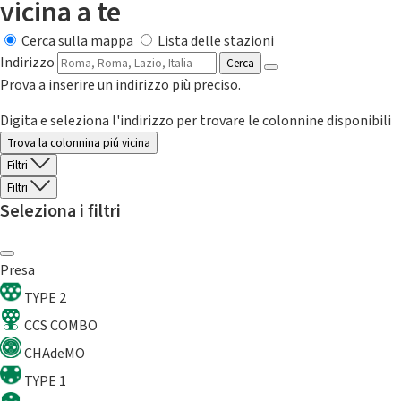
vicina a te
Cerca sulla mappa
Lista delle stazioni
Indirizzo
Cerca
Prova a inserire un indirizzo più preciso.
Digita e seleziona l'indirizzo per trovare le colonnine disponibili
Trova la colonnina piú vicina
Filtri
Filtri
Seleziona i filtri
Presa
TYPE 2
CCS COMBO
CHAdeMO
TYPE 1