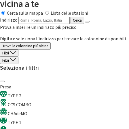
vicina a te
Cerca sulla mappa
Lista delle stazioni
Indirizzo
Cerca
Prova a inserire un indirizzo più preciso.
Digita e seleziona l'indirizzo per trovare le colonnine disponibili
Trova la colonnina piú vicina
Filtri
Filtri
Seleziona i filtri
Presa
TYPE 2
CCS COMBO
CHAdeMO
TYPE 1