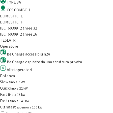
TYPE 3A
CCS COMBO 1
DOMESTIC_E
DOMESTIC_F
IEC_60309_2 three 32
IEC_60309_2 three 16
TESLA_R
Operatore
Be Charge accessibili h24
Be Charge ospitate da una struttura privata
Altri operatori
Potenza
Slow
fino a 7 kW
Quick
fino a 22 kW
Fast
fino a 75 kW
Fast+
fino a 149 kW
Ultrafast
superiori a 150 kW