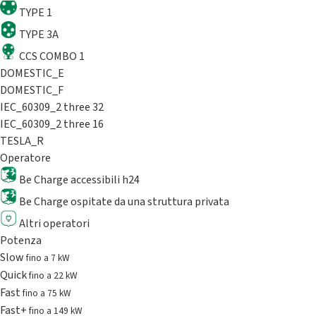
TYPE 1
TYPE 3A
CCS COMBO 1
DOMESTIC_E
DOMESTIC_F
IEC_60309_2 three 32
IEC_60309_2 three 16
TESLA_R
Operatore
Be Charge accessibili h24
Be Charge ospitate da una struttura privata
Altri operatori
Potenza
Slow
fino a 7 kW
Quick
fino a 22 kW
Fast
fino a 75 kW
Fast+
fino a 149 kW