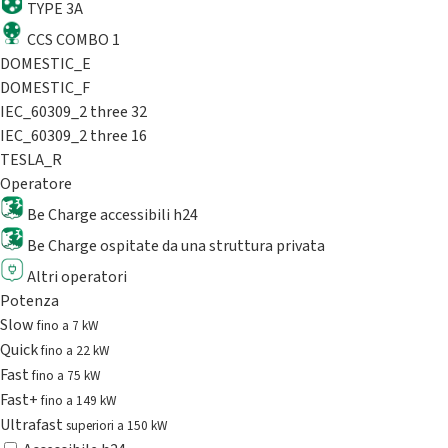
TYPE 3A
CCS COMBO 1
DOMESTIC_E
DOMESTIC_F
IEC_60309_2 three 32
IEC_60309_2 three 16
TESLA_R
Operatore
Be Charge accessibili h24
Be Charge ospitate da una struttura privata
Altri operatori
Potenza
Slow
fino a 7 kW
Quick
fino a 22 kW
Fast
fino a 75 kW
Fast+
fino a 149 kW
Ultrafast
superiori a 150 kW