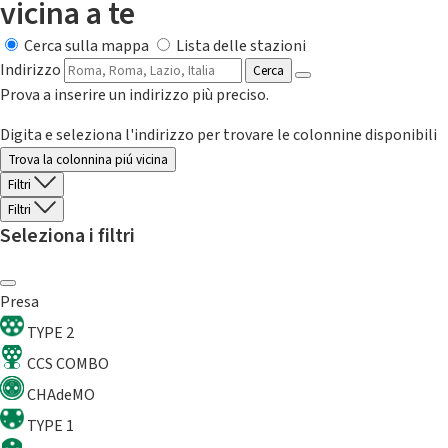
vicina a te
Cerca sulla mappa
Lista delle stazioni
Indirizzo
Cerca
Prova a inserire un indirizzo più preciso.
Digita e seleziona l'indirizzo per trovare le colonnine disponibili
Trova la colonnina piú vicina
Filtri
Filtri
Seleziona i filtri
Presa
TYPE 2
CCS COMBO
CHAdeMO
TYPE 1