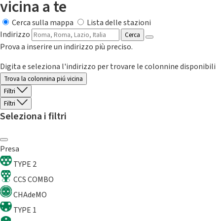
vicina a te
Cerca sulla mappa
Lista delle stazioni
Indirizzo
Cerca
Prova a inserire un indirizzo più preciso.
Digita e seleziona l'indirizzo per trovare le colonnine disponibili
Trova la colonnina piú vicina
Filtri
Filtri
Seleziona i filtri
Presa
TYPE 2
CCS COMBO
CHAdeMO
TYPE 1