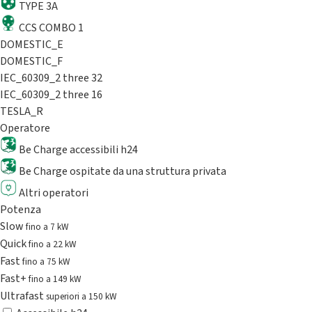
TYPE 3A
CCS COMBO 1
DOMESTIC_E
DOMESTIC_F
IEC_60309_2 three 32
IEC_60309_2 three 16
TESLA_R
Operatore
Be Charge accessibili h24
Be Charge ospitate da una struttura privata
Altri operatori
Potenza
Slow
fino a 7 kW
Quick
fino a 22 kW
Fast
fino a 75 kW
Fast+
fino a 149 kW
Ultrafast
superiori a 150 kW