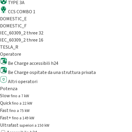
TYPE 3A
CCS COMBO 1
DOMESTIC_E
DOMESTIC_F
IEC_60309_2 three 32
IEC_60309_2 three 16
TESLA_R
Operatore
Be Charge accessibili h24
Be Charge ospitate da una struttura privata
Altri operatori
Potenza
Slow
fino a 7 kW
Quick
fino a 22 kW
Fast
fino a 75 kW
Fast+
fino a 149 kW
Ultrafast
superiori a 150 kW