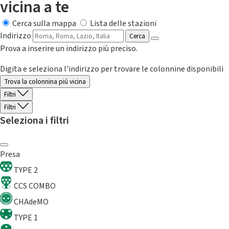
vicina a te
Cerca sulla mappa
Lista delle stazioni
Indirizzo
Cerca
Prova a inserire un indirizzo più preciso.
Digita e seleziona l'indirizzo per trovare le colonnine disponibili
Trova la colonnina piú vicina
Filtri
Filtri
Seleziona i filtri
Presa
TYPE 2
CCS COMBO
CHAdeMO
TYPE 1