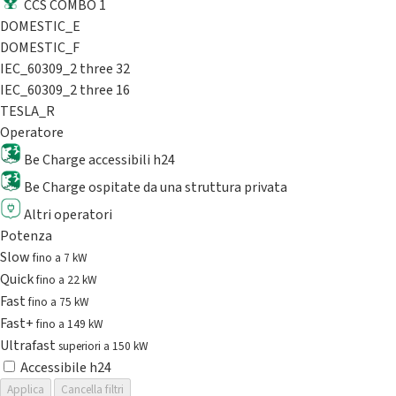
CCS COMBO 1
DOMESTIC_E
DOMESTIC_F
IEC_60309_2 three 32
IEC_60309_2 three 16
TESLA_R
Operatore
Be Charge accessibili h24
Be Charge ospitate da una struttura privata
Altri operatori
Potenza
Slow
fino a 7 kW
Quick
fino a 22 kW
Fast
fino a 75 kW
Fast+
fino a 149 kW
Ultrafast
superiori a 150 kW
Accessibile h24
Applica
Cancella filtri