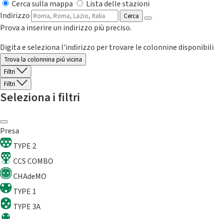
Cerca sulla mappa
Lista delle stazioni
Indirizzo
Cerca
Prova a inserire un indirizzo più preciso.
Digita e seleziona l'indirizzo per trovare le colonnine disponibili
Trova la colonnina piú vicina
Filtri
Filtri
Seleziona i filtri
Presa
TYPE 2
CCS COMBO
CHAdeMO
TYPE 1
TYPE 3A