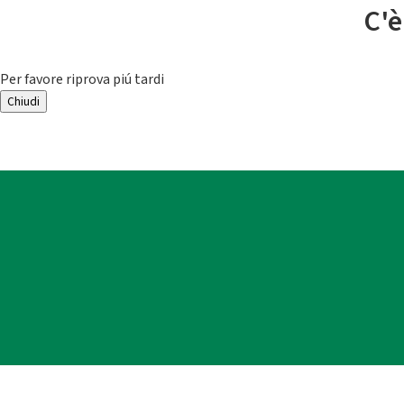
C'è
Per favore riprova piú tardi
Chiudi