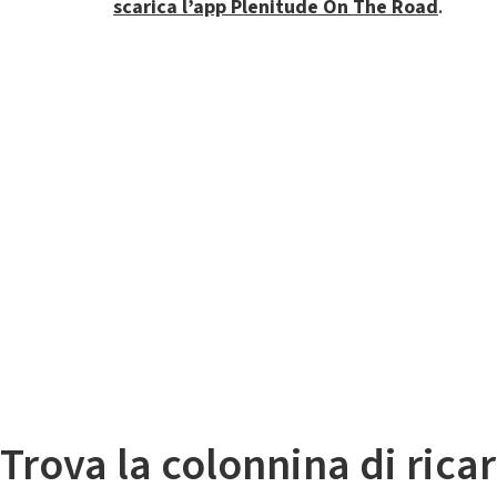
scarica l’app Plenitude On The Road
.
Il
Mappa colonnine di ricarica auto elettriche
Trova la colonnina di ricar