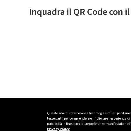
Inquadra il QR Code con i
Questo sito utilizza cookie e tecnologie similari per il suo
terze parti) per comprendere e migliorare l’esperienza di n
pubblicità in linea con le tue preferenze manifestate nell
Privacy Policy
.