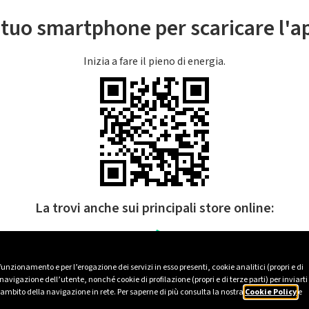
l tuo smartphone per scaricare l'
Inizia a fare il pieno di energia.
La trovi anche sui principali store online:
 funzionamento e per l’erogazione dei servizi in esso presenti, cookie analitici (propri e di
avigazione dell’utente, nonché cookie di profilazione (propri e di terze parti) per inviarti
’ambito della navigazione in rete. Per saperne di più consulta la nostra
Cookie Policy
e