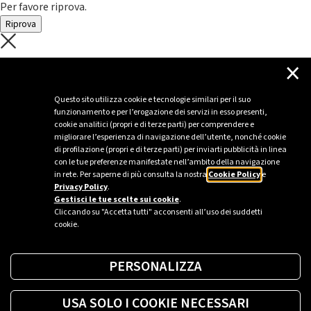
Per favore riprova.
Riprova
C'è un problema con il recupero dei
×
dati.
Questo sito utilizza cookie e tecnologie similari per il suo
funzionamento e per l’erogazione dei servizi in esso presenti,
Per favore riprova piú tardi
cookie analitici (propri e di terze parti) per comprendere e
migliorare l’esperienza di navigazione dell’utente, nonché cookie
Chiudi
di profilazione (propri e di terze parti) per inviarti pubblicità in linea
con le tue preferenze manifestate nell’ambito della navigazione
in rete. Per saperne di più consulta la nostra
Cookie Policy
e
Privacy Policy
.
Sei un’azienda o una PA?
Gestisci le tue scelte sui cookie
.
Cliccando su "Accetta tutti" acconsenti all’uso dei suddetti
cookie.
Trova la soluzione più giusta per te.
PERSONALIZZA
Richiedi una colonnina
USA SOLO I COOKIE NECESSARI