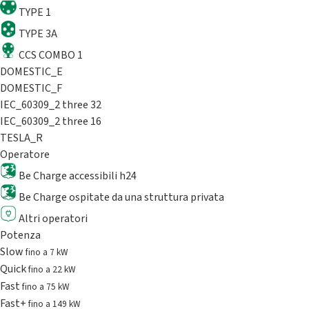
TYPE 1
TYPE 3A
CCS COMBO 1
DOMESTIC_E
DOMESTIC_F
IEC_60309_2 three 32
IEC_60309_2 three 16
TESLA_R
Operatore
Be Charge accessibili h24
Be Charge ospitate da una struttura privata
Altri operatori
Potenza
Slow
fino a 7 kW
Quick
fino a 22 kW
Fast
fino a 75 kW
Fast+
fino a 149 kW