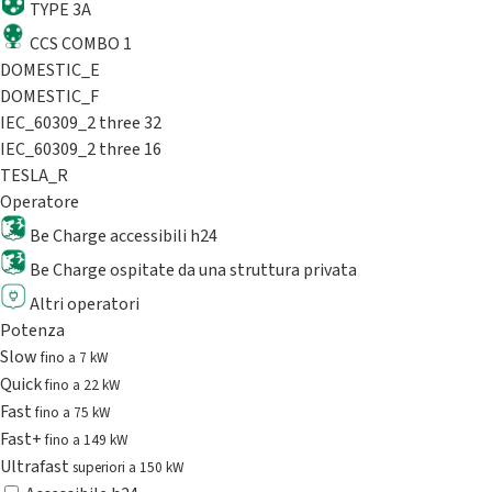
TYPE 3A
CCS COMBO 1
DOMESTIC_E
DOMESTIC_F
IEC_60309_2 three 32
IEC_60309_2 three 16
TESLA_R
Operatore
Be Charge accessibili h24
Be Charge ospitate da una struttura privata
Altri operatori
Potenza
Slow
fino a 7 kW
Quick
fino a 22 kW
Fast
fino a 75 kW
Fast+
fino a 149 kW
Ultrafast
superiori a 150 kW