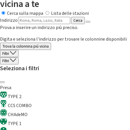
vicina a te
Cerca sulla mappa
Lista delle stazioni
Indirizzo
Cerca
Prova a inserire un indirizzo più preciso.
Digita e seleziona l'indirizzo per trovare le colonnine disponibili
Trova la colonnina piú vicina
Filtri
Filtri
Seleziona i filtri
Presa
TYPE 2
CCS COMBO
CHAdeMO
TYPE 1