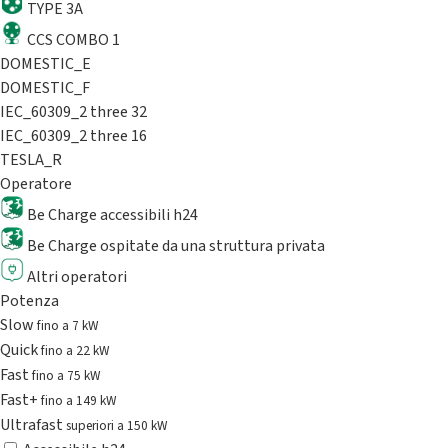
TYPE 3A
CCS COMBO 1
DOMESTIC_E
DOMESTIC_F
IEC_60309_2 three 32
IEC_60309_2 three 16
TESLA_R
Operatore
Be Charge accessibili h24
Be Charge ospitate da una struttura privata
Altri operatori
Potenza
Slow
fino a 7 kW
Quick
fino a 22 kW
Fast
fino a 75 kW
Fast+
fino a 149 kW
Ultrafast
superiori a 150 kW