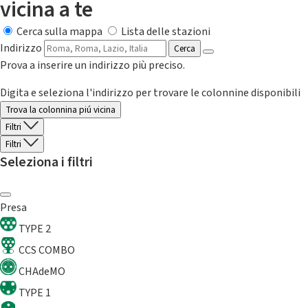
vicina a te
Cerca sulla mappa
Lista delle stazioni
Indirizzo
Cerca
Prova a inserire un indirizzo più preciso.
Digita e seleziona l'indirizzo per trovare le colonnine disponibili
Trova la colonnina piú vicina
Filtri
Filtri
Seleziona i filtri
Presa
TYPE 2
CCS COMBO
CHAdeMO
TYPE 1