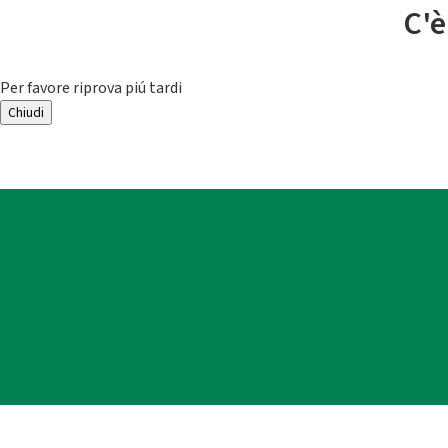
C'è
Per favore riprova piú tardi
Chiudi