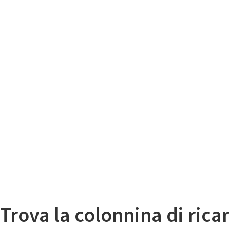
Il
Mappa colonnine di ricarica auto elettriche
Trova la colonnina di ricar