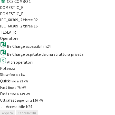
CCS COMBO 1
DOMESTIC_E
DOMESTIC_F
IEC_60309_2 three 32
IEC_60309_2 three 16
TESLA_R
Operatore
Be Charge accessibili h24
Be Charge ospitate da una struttura privata
Altri operatori
Potenza
Slow
fino a 7 kW
Quick
fino a 22 kW
Fast
fino a 75 kW
Fast+
fino a 149 kW
Ultrafast
superiori a 150 kW
Accessibile h24
Applica
Cancella filtri