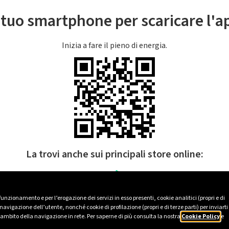
l tuo smartphone per scaricare l'
Inizia a fare il pieno di energia.
La trovi anche sui principali store online:
 funzionamento e per l’erogazione dei servizi in esso presenti, cookie analitici (propri e di
avigazione dell’utente, nonché cookie di profilazione (propri e di terze parti) per inviarti
’ambito della navigazione in rete. Per saperne di più consulta la nostra
Cookie Policy
e