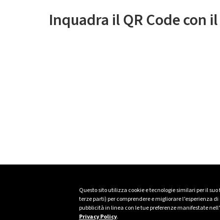
Inquadra il QR Code con i
Questo sito utilizza cookie e tecnologie similari per il suo
terze parti) per comprendere e migliorare l’esperienza di n
pubblicità in linea con le tue preferenze manifestate nell
Privacy Policy
.