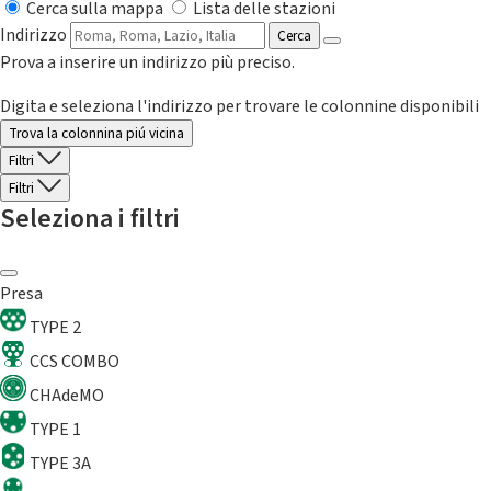
Cerca sulla mappa
Lista delle stazioni
Indirizzo
Cerca
Prova a inserire un indirizzo più preciso.
Digita e seleziona l'indirizzo per trovare le colonnine disponibili
Trova la colonnina piú vicina
Filtri
Filtri
Seleziona i filtri
Presa
TYPE 2
CCS COMBO
CHAdeMO
TYPE 1
TYPE 3A