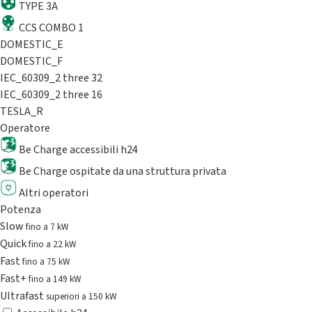
TYPE 3A
CCS COMBO 1
DOMESTIC_E
DOMESTIC_F
IEC_60309_2 three 32
IEC_60309_2 three 16
TESLA_R
Operatore
Be Charge accessibili h24
Be Charge ospitate da una struttura privata
Altri operatori
Potenza
Slow
fino a 7 kW
Quick
fino a 22 kW
Fast
fino a 75 kW
Fast+
fino a 149 kW
Ultrafast
superiori a 150 kW