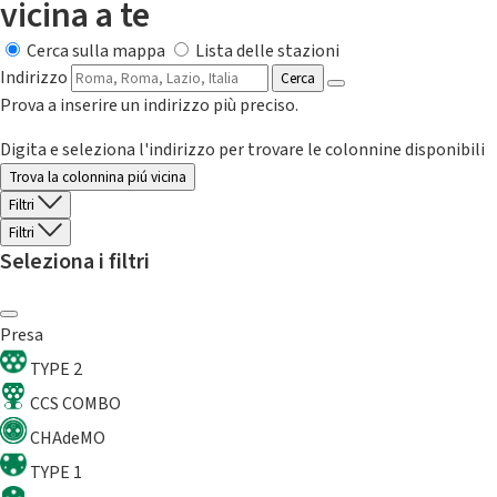
vicina a te
Cerca sulla mappa
Lista delle stazioni
Indirizzo
Cerca
Prova a inserire un indirizzo più preciso.
Digita e seleziona l'indirizzo per trovare le colonnine disponibili
Trova la colonnina piú vicina
Filtri
Filtri
Seleziona i filtri
Presa
TYPE 2
CCS COMBO
CHAdeMO
TYPE 1