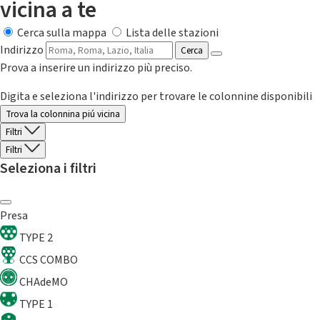
vicina a te
Cerca sulla mappa
Lista delle stazioni
Indirizzo
Cerca
Prova a inserire un indirizzo più preciso.
Digita e seleziona l'indirizzo per trovare le colonnine disponibili
Trova la colonnina piú vicina
Filtri
Filtri
Seleziona i filtri
Presa
TYPE 2
CCS COMBO
CHAdeMO
TYPE 1