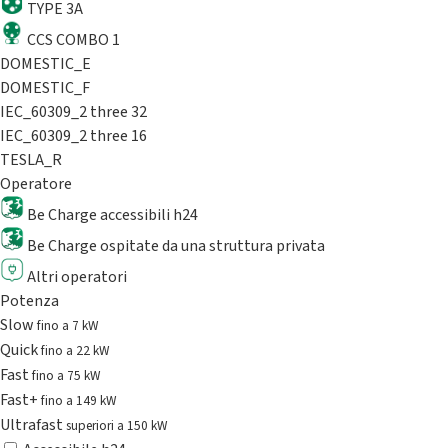
TYPE 3A
CCS COMBO 1
DOMESTIC_E
DOMESTIC_F
IEC_60309_2 three 32
IEC_60309_2 three 16
TESLA_R
Operatore
Be Charge accessibili h24
Be Charge ospitate da una struttura privata
Altri operatori
Potenza
Slow
fino a 7 kW
Quick
fino a 22 kW
Fast
fino a 75 kW
Fast+
fino a 149 kW
Ultrafast
superiori a 150 kW