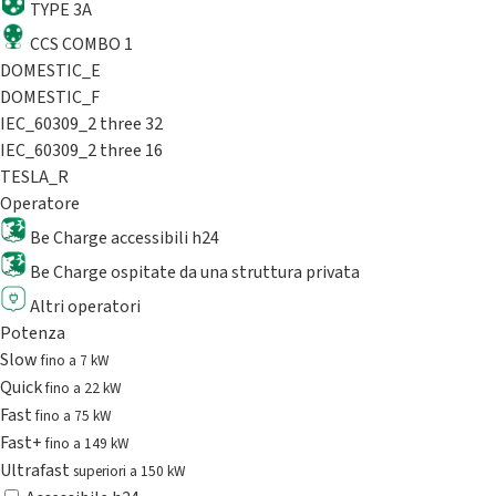
TYPE 3A
CCS COMBO 1
DOMESTIC_E
DOMESTIC_F
IEC_60309_2 three 32
IEC_60309_2 three 16
TESLA_R
Operatore
Be Charge accessibili h24
Be Charge ospitate da una struttura privata
Altri operatori
Potenza
Slow
fino a 7 kW
Quick
fino a 22 kW
Fast
fino a 75 kW
Fast+
fino a 149 kW
Ultrafast
superiori a 150 kW