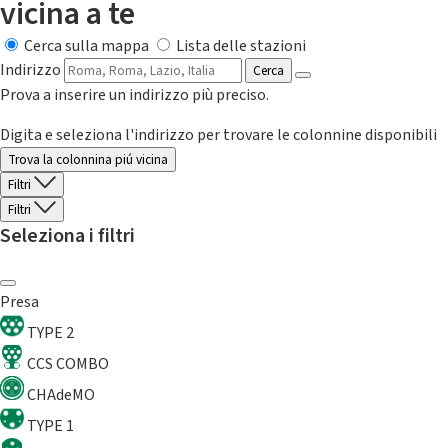
vicina a te
Cerca sulla mappa
Lista delle stazioni
Indirizzo
Cerca
Prova a inserire un indirizzo più preciso.
Digita e seleziona l'indirizzo per trovare le colonnine disponibili
Trova la colonnina piú vicina
Filtri
Filtri
Seleziona i filtri
Presa
TYPE 2
CCS COMBO
CHAdeMO
TYPE 1