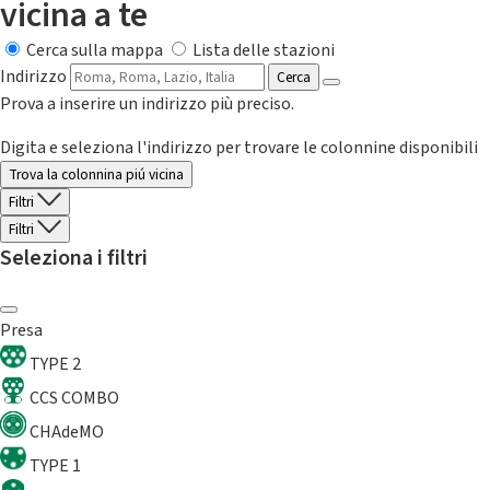
vicina a te
Cerca sulla mappa
Lista delle stazioni
Indirizzo
Cerca
Prova a inserire un indirizzo più preciso.
Digita e seleziona l'indirizzo per trovare le colonnine disponibili
Trova la colonnina piú vicina
Filtri
Filtri
Seleziona i filtri
Presa
TYPE 2
CCS COMBO
CHAdeMO
TYPE 1