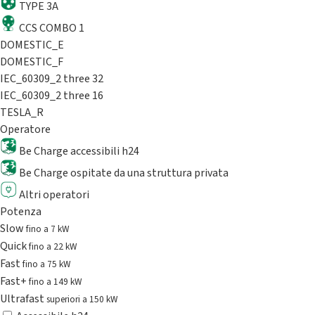
TYPE 3A
CCS COMBO 1
DOMESTIC_E
DOMESTIC_F
IEC_60309_2 three 32
IEC_60309_2 three 16
TESLA_R
Operatore
Be Charge accessibili h24
Be Charge ospitate da una struttura privata
Altri operatori
Potenza
Slow
fino a 7 kW
Quick
fino a 22 kW
Fast
fino a 75 kW
Fast+
fino a 149 kW
Ultrafast
superiori a 150 kW