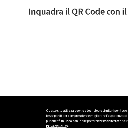
Inquadra il QR Code con i
Questo sito utilizza cookie e tecnologie similari per il suo
terze parti) per comprendere e migliorare l’esperienza di n
pubblicità in linea con le tue preferenze manifestate nell
Privacy Policy
.