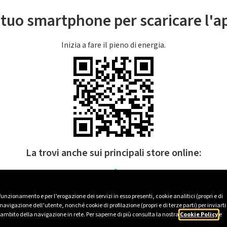
l tuo smartphone per scaricare l'
Inizia a fare il pieno di energia.
La trovi anche sui principali store online:
 funzionamento e per l’erogazione dei servizi in esso presenti, cookie analitici (propri e di
avigazione dell’utente, nonché cookie di profilazione (propri e di terze parti) per inviarti
’ambito della navigazione in rete. Per saperne di più consulta la nostra
Cookie Policy
e