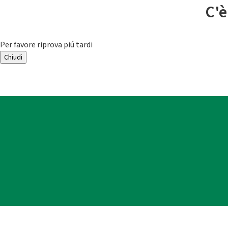
C'è
Per favore riprova piú tardi
Chiudi