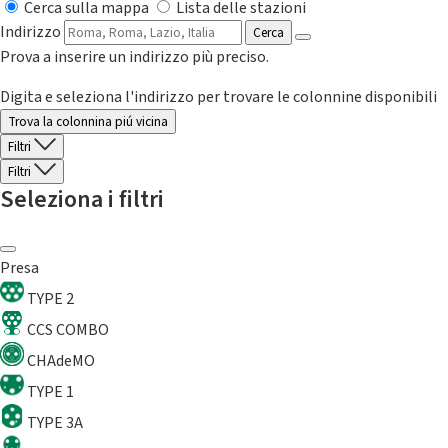
Cerca sulla mappa
Lista delle stazioni
Indirizzo
Cerca
Prova a inserire un indirizzo più preciso.
Digita e seleziona l'indirizzo per trovare le colonnine disponibili
Trova la colonnina piú vicina
Filtri
Filtri
Seleziona i filtri
Presa
TYPE 2
CCS COMBO
CHAdeMO
TYPE 1
TYPE 3A