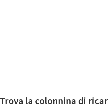
Il
Mappa colonnine di ricarica auto elettriche
Trova la colonnina di ricar