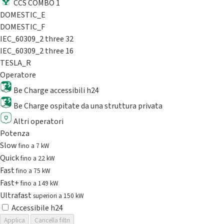
CCS COMBO 1
DOMESTIC_E
DOMESTIC_F
IEC_60309_2 three 32
IEC_60309_2 three 16
TESLA_R
Operatore
Be Charge accessibili h24
Be Charge ospitate da una struttura privata
Altri operatori
Potenza
Slow
fino a 7 kW
Quick
fino a 22 kW
Fast
fino a 75 kW
Fast+
fino a 149 kW
Ultrafast
superiori a 150 kW
Accessibile h24
Applica
Cancella filtri