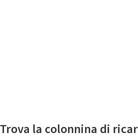
Il
Mappa colonnine di ricarica auto elettriche
Trova la colonnina di ricar