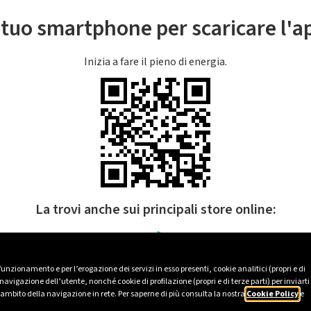
l tuo smartphone per scaricare l'
Inizia a fare il pieno di energia.
La trovi anche sui principali store online:
 funzionamento e per l’erogazione dei servizi in esso presenti, cookie analitici (propri e di
avigazione dell’utente, nonché cookie di profilazione (propri e di terze parti) per inviarti
’ambito della navigazione in rete. Per saperne di più consulta la nostra
Cookie Policy
e