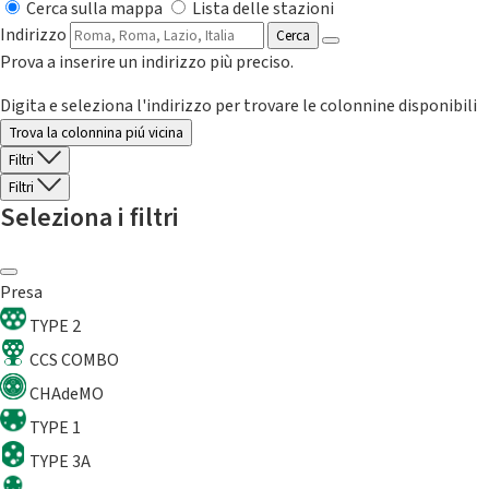
Cerca sulla mappa
Lista delle stazioni
Indirizzo
Cerca
Prova a inserire un indirizzo più preciso.
Digita e seleziona l'indirizzo per trovare le colonnine disponibili
Trova la colonnina piú vicina
Filtri
Filtri
Seleziona i filtri
Presa
TYPE 2
CCS COMBO
CHAdeMO
TYPE 1
TYPE 3A