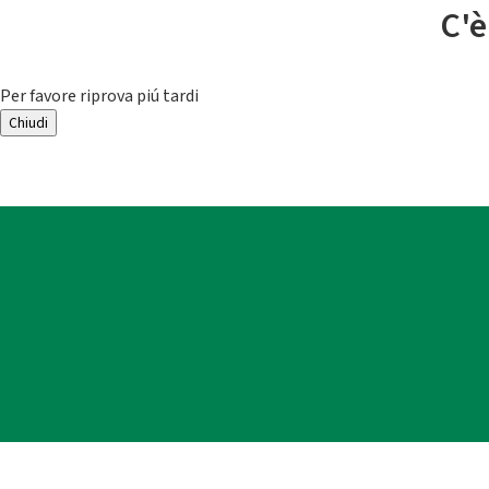
C'è
Per favore riprova piú tardi
Chiudi