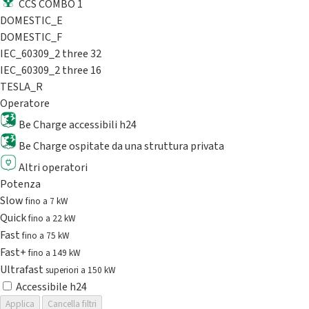
CCS COMBO 1
DOMESTIC_E
DOMESTIC_F
IEC_60309_2 three 32
IEC_60309_2 three 16
TESLA_R
Operatore
Be Charge accessibili h24
Be Charge ospitate da una struttura privata
Altri operatori
Potenza
Slow
fino a 7 kW
Quick
fino a 22 kW
Fast
fino a 75 kW
Fast+
fino a 149 kW
Ultrafast
superiori a 150 kW
Accessibile h24
Applica
Cancella filtri