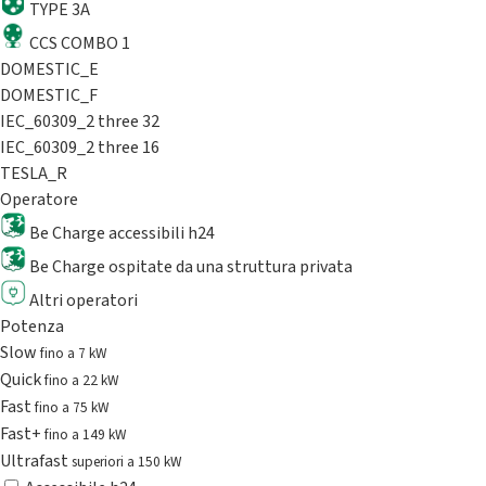
TYPE 3A
CCS COMBO 1
DOMESTIC_E
DOMESTIC_F
IEC_60309_2 three 32
IEC_60309_2 three 16
TESLA_R
Operatore
Be Charge accessibili h24
Be Charge ospitate da una struttura privata
Altri operatori
Potenza
Slow
fino a 7 kW
Quick
fino a 22 kW
Fast
fino a 75 kW
Fast+
fino a 149 kW
Ultrafast
superiori a 150 kW