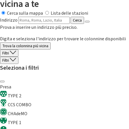
vicina a te
Cerca sulla mappa
Lista delle stazioni
Indirizzo
Cerca
Prova a inserire un indirizzo più preciso.
Digita e seleziona l'indirizzo per trovare le colonnine disponibili
Trova la colonnina piú vicina
Filtri
Filtri
Seleziona i filtri
Presa
TYPE 2
CCS COMBO
CHAdeMO
TYPE 1