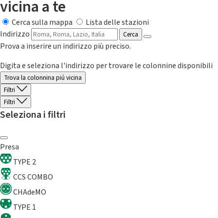
vicina a te
Cerca sulla mappa
Lista delle stazioni
Indirizzo
Cerca
Prova a inserire un indirizzo più preciso.
Digita e seleziona l'indirizzo per trovare le colonnine disponibili
Trova la colonnina piú vicina
Filtri
Filtri
Seleziona i filtri
Presa
TYPE 2
CCS COMBO
CHAdeMO
TYPE 1