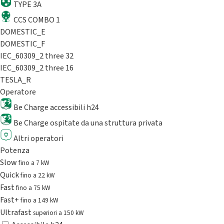
TYPE 3A
CCS COMBO 1
DOMESTIC_E
DOMESTIC_F
IEC_60309_2 three 32
IEC_60309_2 three 16
TESLA_R
Operatore
Be Charge accessibili h24
Be Charge ospitate da una struttura privata
Altri operatori
Potenza
Slow
fino a 7 kW
Quick
fino a 22 kW
Fast
fino a 75 kW
Fast+
fino a 149 kW
Ultrafast
superiori a 150 kW