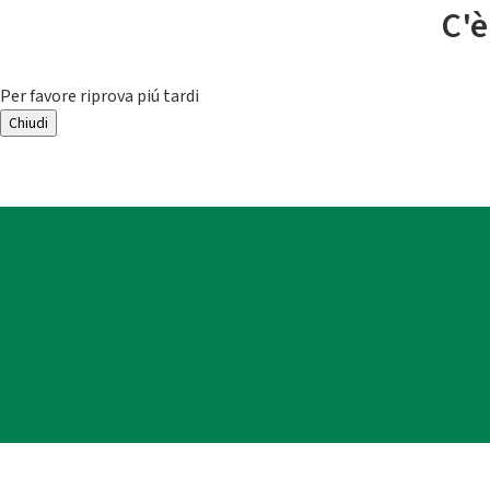
C'è
Per favore riprova piú tardi
Chiudi