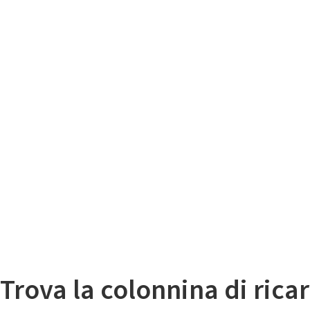
Il
Mappa colonnine di ricarica auto elettriche
Trova la colonnina di ricar