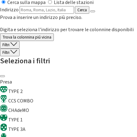
Cerca sulla mappa
Lista delle stazioni
Indirizzo
Cerca
Prova a inserire un indirizzo più preciso.
Digita e seleziona l'indirizzo per trovare le colonnine disponibili
Trova la colonnina piú vicina
Filtri
Filtri
Seleziona i filtri
Presa
TYPE 2
CCS COMBO
CHAdeMO
TYPE 1
TYPE 3A