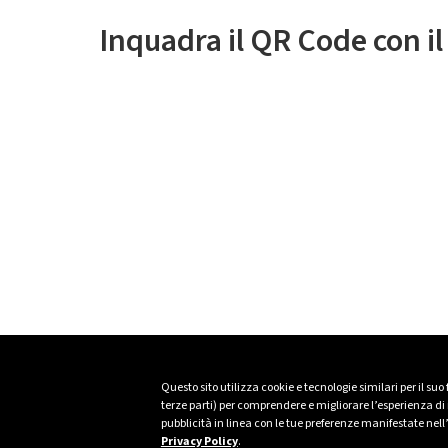
Inquadra il QR Code con i
Questo sito utilizza cookie e tecnologie similari per il suo
terze parti) per comprendere e migliorare l’esperienza di n
pubblicità in linea con le tue preferenze manifestate nell
Privacy Policy
.