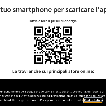
l tuo smartphone per scaricare l'
Inizia a fare il pieno di energia.
La trovi anche sui principali store online:
 funzionamento e per l’erogazione dei servizi in esso presenti, cookie analitici (propri e di
avigazione dell’utente, nonché cookie di profilazione (propri e di terze parti) per inviarti
’ambito della navigazione in rete. Per saperne di più consulta la nostra
Cookie Policy
e