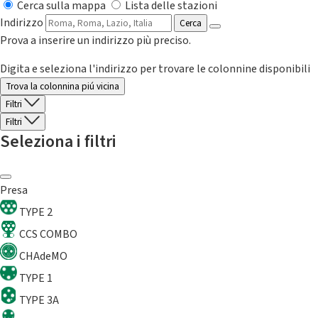
Cerca sulla mappa
Lista delle stazioni
Indirizzo
Cerca
Prova a inserire un indirizzo più preciso.
Digita e seleziona l'indirizzo per trovare le colonnine disponibili
Trova la colonnina piú vicina
Filtri
Filtri
Seleziona i filtri
Presa
TYPE 2
CCS COMBO
CHAdeMO
TYPE 1
TYPE 3A