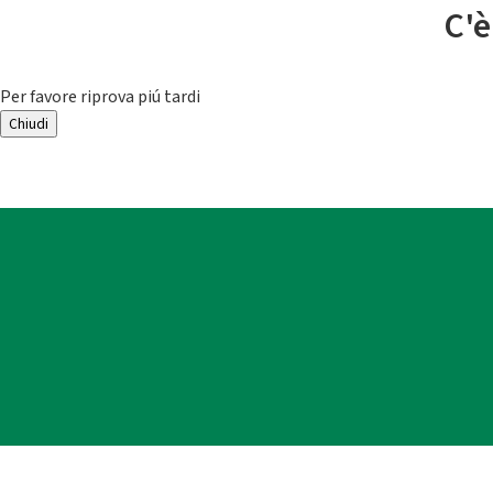
C'è
Per favore riprova piú tardi
Chiudi