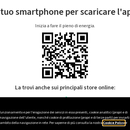
l tuo smartphone per scaricare l'
Inizia a fare il pieno di energia.
La trovi anche sui principali store online:
 funzionamento e per l’erogazione dei servizi in esso presenti, cookie analitici (propri e di
avigazione dell’utente, nonché cookie di profilazione (propri e di terze parti) per inviarti
’ambito della navigazione in rete. Per saperne di più consulta la nostra
Cookie Policy
e