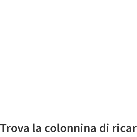
Il
Mappa colonnine di ricarica auto elettriche
Trova la colonnina di ricar