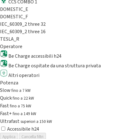
CCS COMBO 1
DOMESTIC_E
DOMESTIC_F
IEC_60309_2 three 32
IEC_60309_2 three 16
TESLA_R
Operatore
Be Charge accessibili h24
Be Charge ospitate da una struttura privata
Altri operatori
Potenza
Slow
fino a 7 kW
Quick
fino a 22 kW
Fast
fino a 75 kW
Fast+
fino a 149 kW
Ultrafast
superiori a 150 kW
Accessibile h24
Applica
Cancella filtri