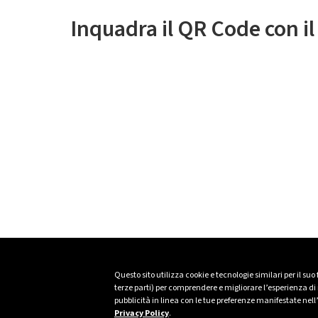
Inquadra il QR Code con i
Questo sito utilizza cookie e tecnologie similari per il suo
terze parti) per comprendere e migliorare l’esperienza di n
pubblicità in linea con le tue preferenze manifestate nell
Privacy Policy
.