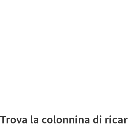
Il
Mappa colonnine di ricarica auto elettriche
Trova la colonnina di ricar