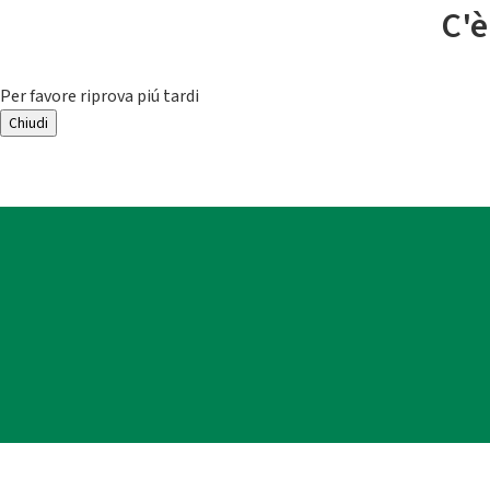
C'è
Per favore riprova piú tardi
Chiudi