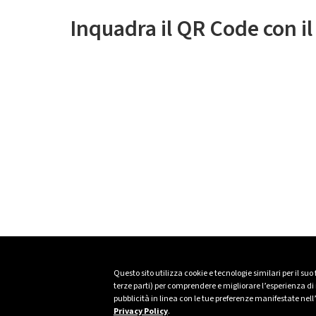
Inquadra il QR Code con i
Questo sito utilizza cookie e tecnologie similari per il suo
terze parti) per comprendere e migliorare l’esperienza di n
pubblicità in linea con le tue preferenze manifestate nell
Privacy Policy
.