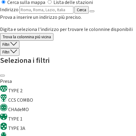
Cerca sulla mappa
Lista delle stazioni
Indirizzo
Cerca
Prova a inserire un indirizzo più preciso.
Digita e seleziona l'indirizzo per trovare le colonnine disponibili
Trova la colonnina piú vicina
Filtri
Filtri
Seleziona i filtri
Presa
TYPE 2
CCS COMBO
CHAdeMO
TYPE 1
TYPE 3A