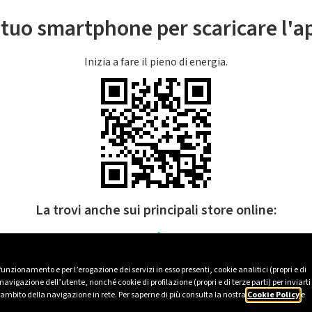
l tuo smartphone per scaricare l'
Inizia a fare il pieno di energia.
La trovi anche sui principali store online:
 funzionamento e per l’erogazione dei servizi in esso presenti, cookie analitici (propri e di
avigazione dell’utente, nonché cookie di profilazione (propri e di terze parti) per inviarti
’ambito della navigazione in rete. Per saperne di più consulta la nostra
Cookie Policy
e