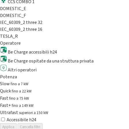
CCS COMBO 1
DOMESTIC_E
DOMESTIC_F
IEC_60309_2 three 32
IEC_60309_2 three 16
TESLA_R
Operatore
Be Charge accessibili h24
Be Charge ospitate da una struttura privata
Altri operatori
Potenza
Slow
fino a 7 kW
Quick
fino a 22 kW
Fast
fino a 75 kW
Fast+
fino a 149 kW
Ultrafast
superiori a 150 kW
Accessibile h24
Applica
Cancella filtri