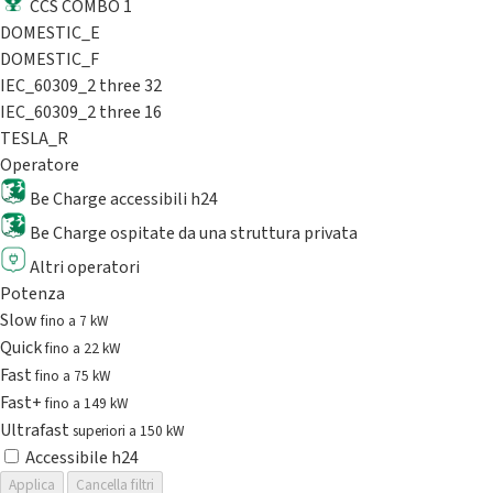
CCS COMBO 1
DOMESTIC_E
DOMESTIC_F
IEC_60309_2 three 32
IEC_60309_2 three 16
TESLA_R
Operatore
Be Charge accessibili h24
Be Charge ospitate da una struttura privata
Altri operatori
Potenza
Slow
fino a 7 kW
Quick
fino a 22 kW
Fast
fino a 75 kW
Fast+
fino a 149 kW
Ultrafast
superiori a 150 kW
Accessibile h24
Applica
Cancella filtri