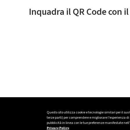
Inquadra il QR Code con i
Questo sito utilizza cookie e tecnologie similari per il suo
terze parti) per comprendere e migliorare l’esperienza di n
pubblicità in linea con le tue preferenze manifestate nell
Privacy Policy
.