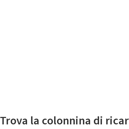
Il
Mappa colonnine di ricarica auto elettriche
Trova la colonnina di ricar