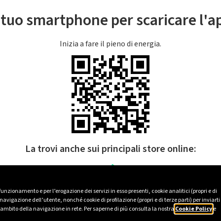
l tuo smartphone per scaricare l'
Inizia a fare il pieno di energia.
La trovi anche sui principali store online:
 funzionamento e per l’erogazione dei servizi in esso presenti, cookie analitici (propri e di
avigazione dell’utente, nonché cookie di profilazione (propri e di terze parti) per inviarti
’ambito della navigazione in rete. Per saperne di più consulta la nostra
Cookie Policy
e