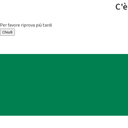
C'è
Per favore riprova piú tardi
Chiudi