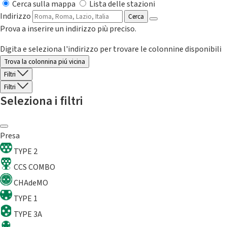
Cerca sulla mappa
Lista delle stazioni
Indirizzo
Cerca
Prova a inserire un indirizzo più preciso.
Digita e seleziona l'indirizzo per trovare le colonnine disponibili
Trova la colonnina piú vicina
Filtri
Filtri
Seleziona i filtri
Presa
TYPE 2
CCS COMBO
CHAdeMO
TYPE 1
TYPE 3A