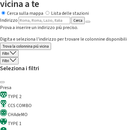
vicina a te
Cerca sulla mappa
Lista delle stazioni
Indirizzo
Cerca
Prova a inserire un indirizzo più preciso.
Digita e seleziona l'indirizzo per trovare le colonnine disponibili
Trova la colonnina piú vicina
Filtri
Filtri
Seleziona i filtri
Presa
TYPE 2
CCS COMBO
CHAdeMO
TYPE 1