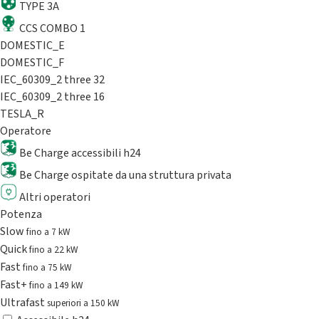
TYPE 3A
CCS COMBO 1
DOMESTIC_E
DOMESTIC_F
IEC_60309_2 three 32
IEC_60309_2 three 16
TESLA_R
Operatore
Be Charge accessibili h24
Be Charge ospitate da una struttura privata
Altri operatori
Potenza
Slow
fino a 7 kW
Quick
fino a 22 kW
Fast
fino a 75 kW
Fast+
fino a 149 kW
Ultrafast
superiori a 150 kW