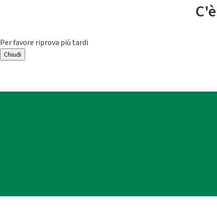
C'è
Per favore riprova piú tardi
Chiudi