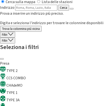
Cerca sulla mappa
Lista delle stazioni
Indirizzo
Cerca
Prova a inserire un indirizzo più preciso.
Digita e seleziona l'indirizzo per trovare le colonnine disponibili
Trova la colonnina piú vicina
Filtri
Filtri
Seleziona i filtri
Presa
TYPE 2
CCS COMBO
CHAdeMO
TYPE 1
TYPE 3A