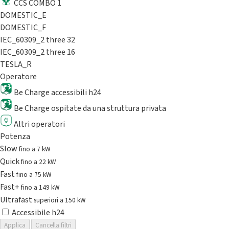
CCS COMBO 1
DOMESTIC_E
DOMESTIC_F
IEC_60309_2 three 32
IEC_60309_2 three 16
TESLA_R
Operatore
Be Charge accessibili h24
Be Charge ospitate da una struttura privata
Altri operatori
Potenza
Slow
fino a 7 kW
Quick
fino a 22 kW
Fast
fino a 75 kW
Fast+
fino a 149 kW
Ultrafast
superiori a 150 kW
Accessibile h24
Applica
Cancella filtri