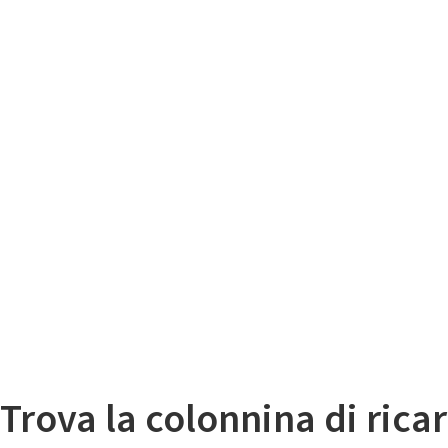
Il
Mappa colonnine di ricarica auto elettriche
Trova la colonnina di ricar