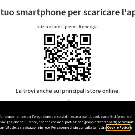
l tuo smartphone per scaricare l'
Inizia a fare il pieno di energia.
La trovi anche sui principali store online:
 funzionamento e per l’erogazione dei servizi in esso presenti, cookie analitici (propri e di
avigazione dell’utente, nonché cookie di profilazione (propri e di terze parti) per inviarti
’ambito della navigazione in rete. Per saperne di più consulta la nostra
Cookie Policy
e