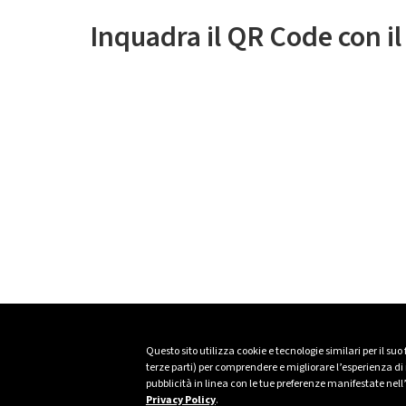
Inquadra il QR Code con i
Questo sito utilizza cookie e tecnologie similari per il suo
terze parti) per comprendere e migliorare l’esperienza di n
pubblicità in linea con le tue preferenze manifestate nell
Privacy Policy
.