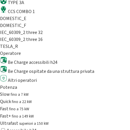
TYPE 3A
CCS COMBO 1
DOMESTIC_E
DOMESTIC_F
IEC_60309_2 three 32
IEC_60309_2 three 16
TESLA_R
Operatore
Be Charge accessibili h24
Be Charge ospitate da una struttura privata
Altri operatori
Potenza
Slow
fino a 7 kW
Quick
fino a 22 kW
Fast
fino a 75 kW
Fast+
fino a 149 kW
Ultrafast
superiori a 150 kW