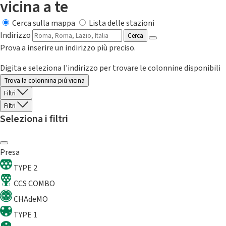
vicina a te
Cerca sulla mappa
Lista delle stazioni
Indirizzo
Cerca
Prova a inserire un indirizzo più preciso.
Digita e seleziona l'indirizzo per trovare le colonnine disponibili
Trova la colonnina piú vicina
Filtri
Filtri
Seleziona i filtri
Presa
TYPE 2
CCS COMBO
CHAdeMO
TYPE 1