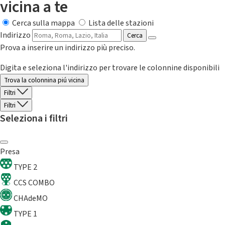
vicina a te
Cerca sulla mappa
Lista delle stazioni
Indirizzo
Cerca
Prova a inserire un indirizzo più preciso.
Digita e seleziona l'indirizzo per trovare le colonnine disponibili
Trova la colonnina piú vicina
Filtri
Filtri
Seleziona i filtri
Presa
TYPE 2
CCS COMBO
CHAdeMO
TYPE 1