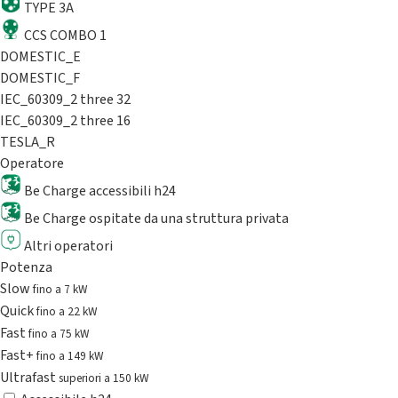
TYPE 3A
CCS COMBO 1
DOMESTIC_E
DOMESTIC_F
IEC_60309_2 three 32
IEC_60309_2 three 16
TESLA_R
Operatore
Be Charge accessibili h24
Be Charge ospitate da una struttura privata
Altri operatori
Potenza
Slow
fino a 7 kW
Quick
fino a 22 kW
Fast
fino a 75 kW
Fast+
fino a 149 kW
Ultrafast
superiori a 150 kW