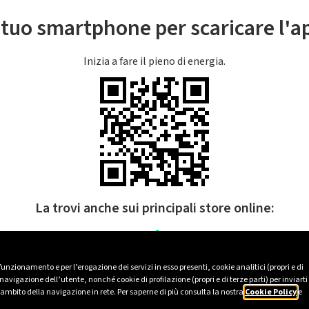
l tuo smartphone per scaricare l'
Inizia a fare il pieno di energia.
La trovi anche sui principali store online:
 funzionamento e per l’erogazione dei servizi in esso presenti, cookie analitici (propri e di
avigazione dell’utente, nonché cookie di profilazione (propri e di terze parti) per inviarti
’ambito della navigazione in rete. Per saperne di più consulta la nostra
Cookie Policy
e