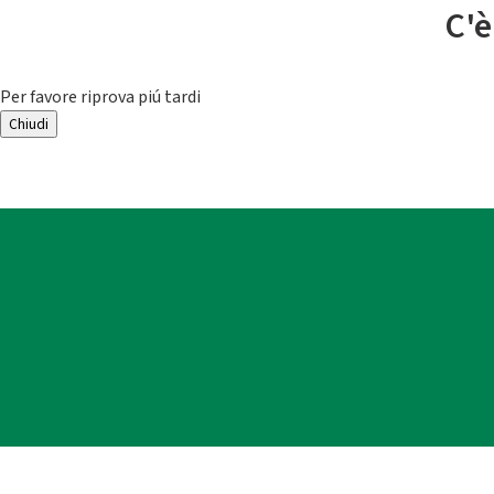
C'è
Per favore riprova piú tardi
Chiudi