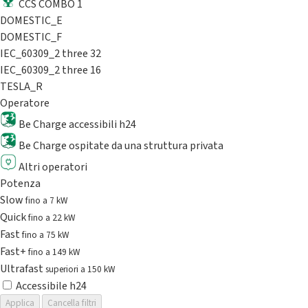
CCS COMBO 1
DOMESTIC_E
DOMESTIC_F
IEC_60309_2 three 32
IEC_60309_2 three 16
TESLA_R
Operatore
Be Charge accessibili h24
Be Charge ospitate da una struttura privata
Altri operatori
Potenza
Slow
fino a 7 kW
Quick
fino a 22 kW
Fast
fino a 75 kW
Fast+
fino a 149 kW
Ultrafast
superiori a 150 kW
Accessibile h24
Applica
Cancella filtri