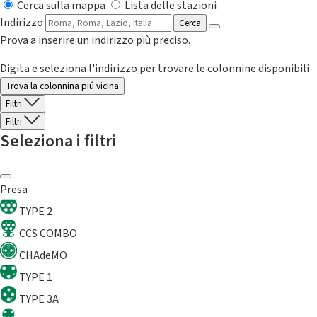
Cerca sulla mappa
Lista delle stazioni
Indirizzo
Cerca
Prova a inserire un indirizzo più preciso.
Digita e seleziona l'indirizzo per trovare le colonnine disponibili
Trova la colonnina piú vicina
Filtri
Filtri
Seleziona i filtri
Presa
TYPE 2
CCS COMBO
CHAdeMO
TYPE 1
TYPE 3A