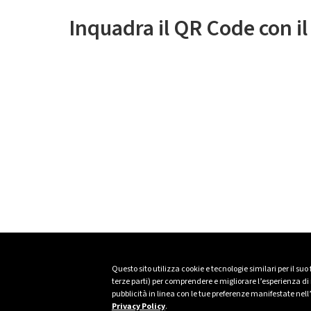
Inquadra il QR Code con i
Questo sito utilizza cookie e tecnologie similari per il suo
terze parti) per comprendere e migliorare l’esperienza di n
pubblicità in linea con le tue preferenze manifestate nell
Privacy Policy
.