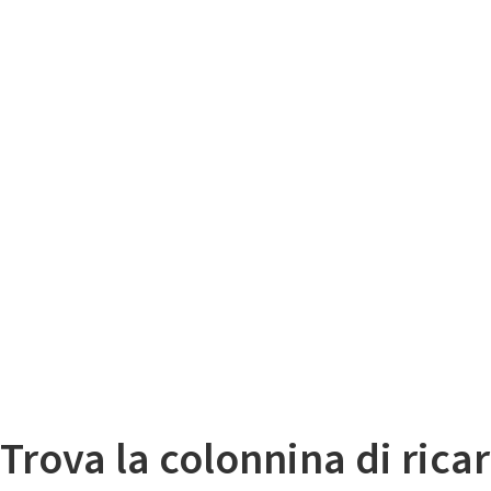
Il
Mappa colonnine di ricarica auto elettriche
Trova la colonnina di ricar