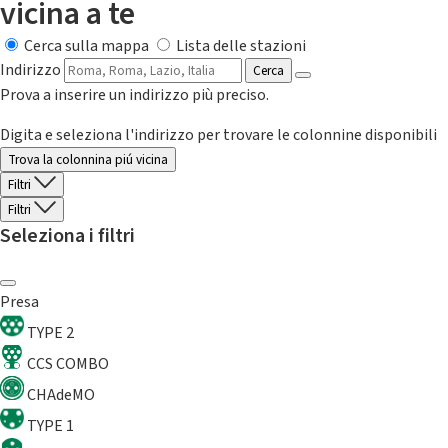
vicina a te
Cerca sulla mappa
Lista delle stazioni
Indirizzo
Cerca
Prova a inserire un indirizzo più preciso.
Digita e seleziona l'indirizzo per trovare le colonnine disponibili
Trova la colonnina piú vicina
Filtri
Filtri
Seleziona i filtri
Presa
TYPE 2
CCS COMBO
CHAdeMO
TYPE 1