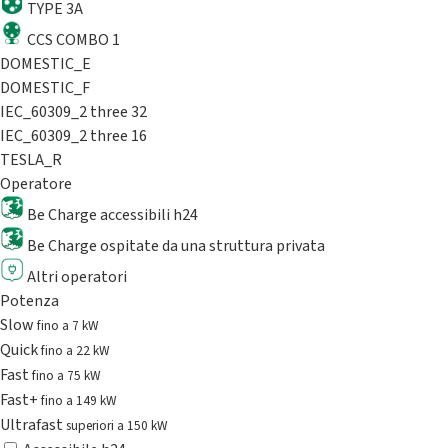
TYPE 3A
CCS COMBO 1
DOMESTIC_E
DOMESTIC_F
IEC_60309_2 three 32
IEC_60309_2 three 16
TESLA_R
Operatore
Be Charge accessibili h24
Be Charge ospitate da una struttura privata
Altri operatori
Potenza
Slow
fino a 7 kW
Quick
fino a 22 kW
Fast
fino a 75 kW
Fast+
fino a 149 kW
Ultrafast
superiori a 150 kW