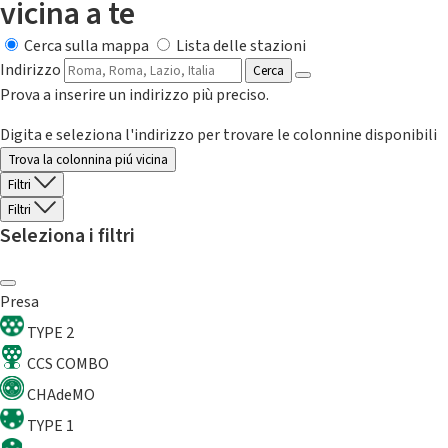
vicina a te
Cerca sulla mappa
Lista delle stazioni
Indirizzo
Cerca
Prova a inserire un indirizzo più preciso.
Digita e seleziona l'indirizzo per trovare le colonnine disponibili
Trova la colonnina piú vicina
Filtri
Filtri
Seleziona i filtri
Presa
TYPE 2
CCS COMBO
CHAdeMO
TYPE 1