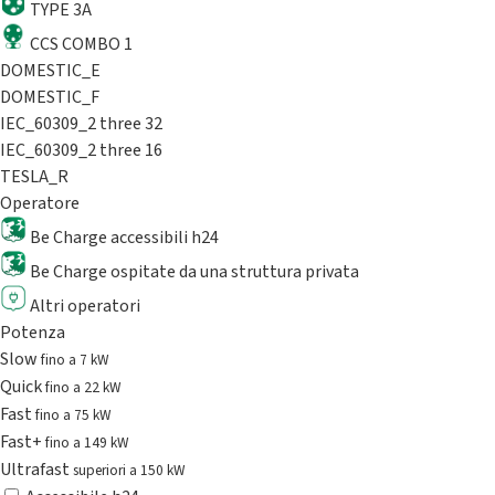
TYPE 3A
CCS COMBO 1
DOMESTIC_E
DOMESTIC_F
IEC_60309_2 three 32
IEC_60309_2 three 16
TESLA_R
Operatore
Be Charge accessibili h24
Be Charge ospitate da una struttura privata
Altri operatori
Potenza
Slow
fino a 7 kW
Quick
fino a 22 kW
Fast
fino a 75 kW
Fast+
fino a 149 kW
Ultrafast
superiori a 150 kW