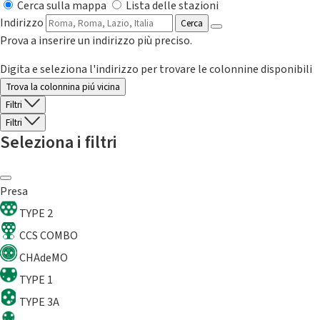
Cerca sulla mappa
Lista delle stazioni
Indirizzo
Cerca
Prova a inserire un indirizzo più preciso.
Digita e seleziona l'indirizzo per trovare le colonnine disponibili
Trova la colonnina piú vicina
Filtri
Filtri
Seleziona i filtri
Presa
TYPE 2
CCS COMBO
CHAdeMO
TYPE 1
TYPE 3A