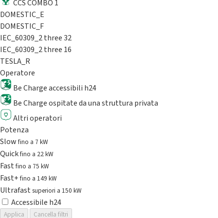
CCS COMBO 1
DOMESTIC_E
DOMESTIC_F
IEC_60309_2 three 32
IEC_60309_2 three 16
TESLA_R
Operatore
Be Charge accessibili h24
Be Charge ospitate da una struttura privata
Altri operatori
Potenza
Slow
fino a 7 kW
Quick
fino a 22 kW
Fast
fino a 75 kW
Fast+
fino a 149 kW
Ultrafast
superiori a 150 kW
Accessibile h24
Applica
Cancella filtri