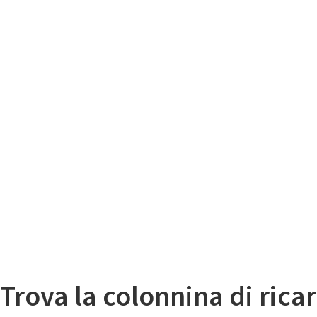
Il
Mappa colonnine di ricarica auto elettriche
Trova la colonnina di ricar