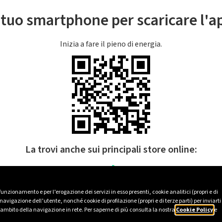
l tuo smartphone per scaricare l'
Inizia a fare il pieno di energia.
La trovi anche sui principali store online:
 funzionamento e per l’erogazione dei servizi in esso presenti, cookie analitici (propri e di
avigazione dell’utente, nonché cookie di profilazione (propri e di terze parti) per inviarti
’ambito della navigazione in rete. Per saperne di più consulta la nostra
Cookie Policy
e