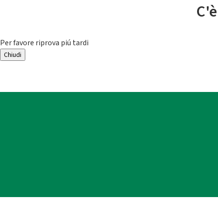
C'è
Per favore riprova piú tardi
Chiudi