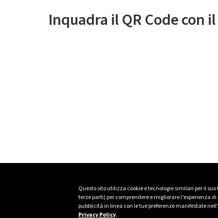
Inquadra il QR Code con i
Questo sito utilizza cookie e tecnologie similari per il suo
terze parti) per comprendere e migliorare l’esperienza di n
pubblicità in linea con le tue preferenze manifestate nell
Privacy Policy
.