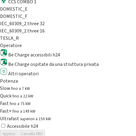
CCS COMBO 1
DOMESTIC_E
DOMESTIC_F
IEC_60309_2 three 32
IEC_60309_2 three 16
TESLA_R
Operatore
Be Charge accessibili h24
Be Charge ospitate da una struttura privata
Altri operatori
Potenza
Slow
fino a 7 kW
Quick
fino a 22 kW
Fast
fino a 75 kW
Fast+
fino a 149 kW
Ultrafast
superiori a 150 kW
Accessibile h24
Applica
Cancella filtri