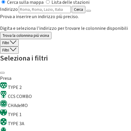
Cerca sulla mappa
Lista delle stazioni
Indirizzo
Cerca
Prova a inserire un indirizzo più preciso.
Digita e seleziona l'indirizzo per trovare le colonnine disponibili
Trova la colonnina piú vicina
Filtri
Filtri
Seleziona i filtri
Presa
TYPE 2
CCS COMBO
CHAdeMO
TYPE 1
TYPE 3A