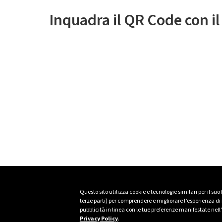
Inquadra il QR Code con i
Questo sito utilizza cookie e tecnologie similari per il suo
terze parti) per comprendere e migliorare l’esperienza di n
pubblicità in linea con le tue preferenze manifestate nell
Privacy Policy
.