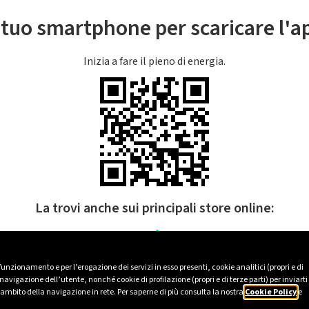
l tuo smartphone per scaricare l'
Inizia a fare il pieno di energia.
La trovi anche sui principali store online:
 funzionamento e per l’erogazione dei servizi in esso presenti, cookie analitici (propri e di
avigazione dell’utente, nonché cookie di profilazione (propri e di terze parti) per inviarti
’ambito della navigazione in rete. Per saperne di più consulta la nostra
Cookie Policy
e