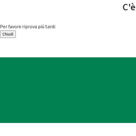
C'è
Per favore riprova piú tardi
Chiudi