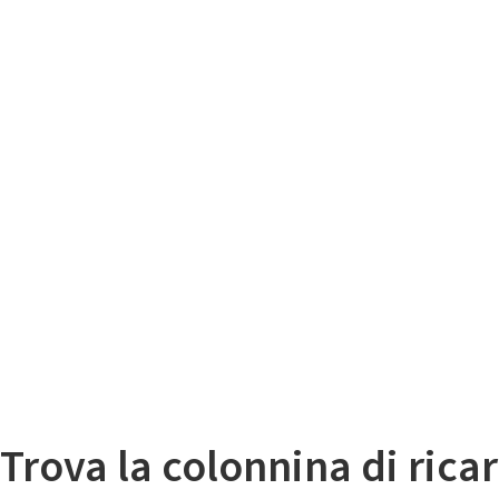
Il
Mappa colonnine di ricarica auto elettriche
Trova la colonnina di ricar