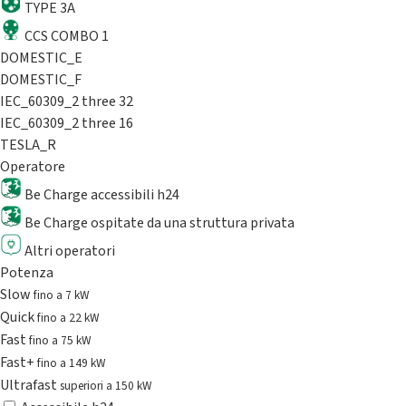
TYPE 3A
CCS COMBO 1
DOMESTIC_E
DOMESTIC_F
IEC_60309_2 three 32
IEC_60309_2 three 16
TESLA_R
Operatore
Be Charge accessibili h24
Be Charge ospitate da una struttura privata
Altri operatori
Potenza
Slow
fino a 7 kW
Quick
fino a 22 kW
Fast
fino a 75 kW
Fast+
fino a 149 kW
Ultrafast
superiori a 150 kW