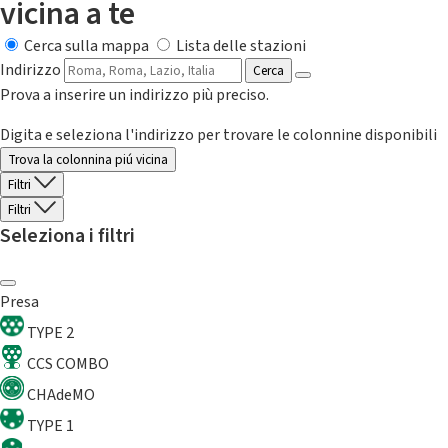
vicina a te
Cerca sulla mappa
Lista delle stazioni
Indirizzo
Cerca
Prova a inserire un indirizzo più preciso.
Digita e seleziona l'indirizzo per trovare le colonnine disponibili
Trova la colonnina piú vicina
Filtri
Filtri
Seleziona i filtri
Presa
TYPE 2
CCS COMBO
CHAdeMO
TYPE 1