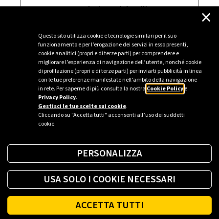
×
San Floriano del Collio
Turriaco
Questo sito utilizza cookie e tecnologie similari per il suo
funzionamento e per l’erogazione dei servizi in esso presenti,
cookie analitici (propri e di terze parti) per comprendere e
Sagrado
migliorare l’esperienza di navigazione dell’utente, nonché cookie
di profilazione (propri e di terze parti) per inviarti pubblicità in linea
con le tue preferenze manifestate nell’ambito della navigazione
in rete. Per saperne di più consulta la nostra
Cookie Policy
e
Privacy Policy
.
Sei un’azienda o una PA?
Gestisci le tue scelte sui cookie
.
Cliccando su "Accetta tutti" acconsenti all’uso dei suddetti
cookie.
Trova la soluzione più giusta per te.
PERSONALIZZA
Richiedi una colonnina
USA SOLO I COOKIE NECESSARI
ACCETTA TUTTI
Fai il pieno di energia ovunque tu sia.
Footer
SCARICA L'APP