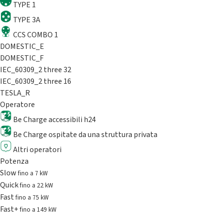
TYPE 1
TYPE 3A
CCS COMBO 1
DOMESTIC_E
DOMESTIC_F
IEC_60309_2 three 32
IEC_60309_2 three 16
TESLA_R
Operatore
Be Charge accessibili h24
Be Charge ospitate da una struttura privata
Altri operatori
Potenza
Slow
fino a 7 kW
Quick
fino a 22 kW
Fast
fino a 75 kW
Fast+
fino a 149 kW