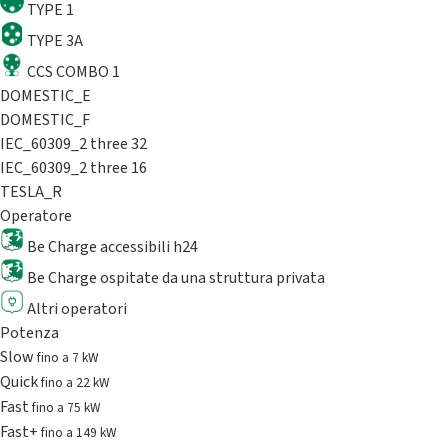
TYPE 1
TYPE 3A
CCS COMBO 1
DOMESTIC_E
DOMESTIC_F
IEC_60309_2 three 32
IEC_60309_2 three 16
TESLA_R
Operatore
Be Charge accessibili h24
Be Charge ospitate da una struttura privata
Altri operatori
Potenza
Slow
fino a 7 kW
Quick
fino a 22 kW
Fast
fino a 75 kW
Fast+
fino a 149 kW