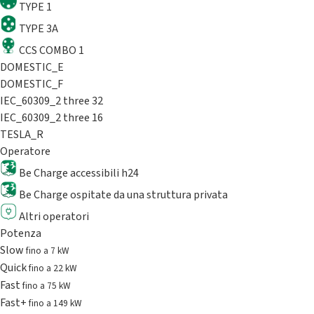
TYPE 1
TYPE 3A
CCS COMBO 1
DOMESTIC_E
DOMESTIC_F
IEC_60309_2 three 32
IEC_60309_2 three 16
TESLA_R
Operatore
Be Charge accessibili h24
Be Charge ospitate da una struttura privata
Altri operatori
Potenza
Slow
fino a 7 kW
Quick
fino a 22 kW
Fast
fino a 75 kW
Fast+
fino a 149 kW