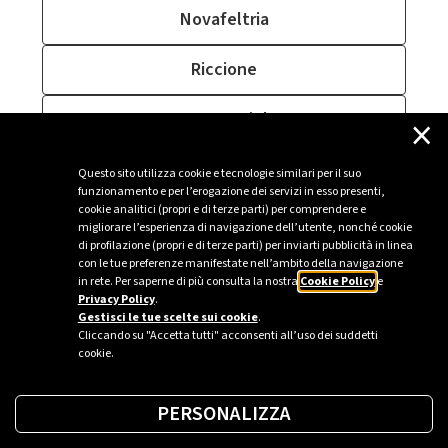
Novafeltria
Riccione
×
Montecopiolo
Verucchio
Questo sito utilizza cookie e tecnologie similari per il suo
funzionamento e per l’erogazione dei servizi in esso presenti,
cookie analitici (propri e di terze parti) per comprendere e
Morciano di Romagna
migliorare l’esperienza di navigazione dell’utente, nonché cookie
di profilazione (propri e di terze parti) per inviarti pubblicità in linea
con le tue preferenze manifestate nell’ambito della navigazione
in rete. Per saperne di più consulta la nostra
Cookie Policy
e
Privacy Policy
.
Sei un’azienda o una PA?
Gestisci le tue scelte sui cookie
.
Cliccando su "Accetta tutti" acconsenti all’uso dei suddetti
cookie.
Trova la soluzione più giusta per te.
PERSONALIZZA
Richiedi una colonnina