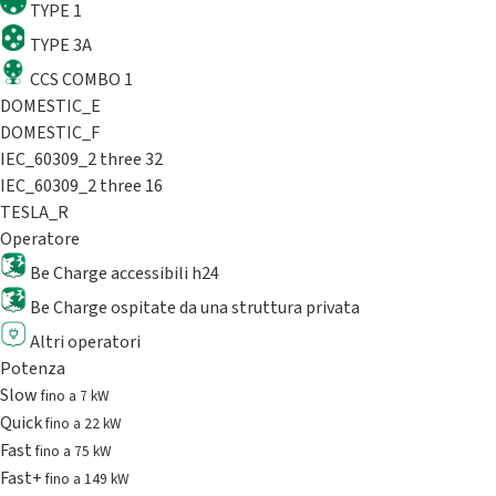
TYPE 1
TYPE 3A
CCS COMBO 1
DOMESTIC_E
DOMESTIC_F
IEC_60309_2 three 32
IEC_60309_2 three 16
TESLA_R
Operatore
Be Charge accessibili h24
Be Charge ospitate da una struttura privata
Altri operatori
Potenza
Slow
fino a 7 kW
Quick
fino a 22 kW
Fast
fino a 75 kW
Fast+
fino a 149 kW