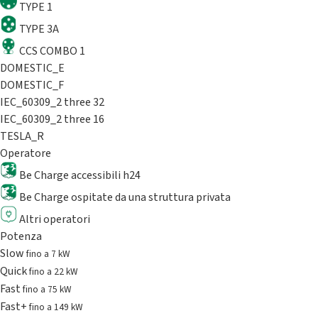
TYPE 1
TYPE 3A
CCS COMBO 1
DOMESTIC_E
DOMESTIC_F
IEC_60309_2 three 32
IEC_60309_2 three 16
TESLA_R
Operatore
Be Charge accessibili h24
Be Charge ospitate da una struttura privata
Altri operatori
Potenza
Slow
fino a 7 kW
Quick
fino a 22 kW
Fast
fino a 75 kW
Fast+
fino a 149 kW