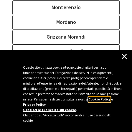
Monterenzio
Mordano
Grizzana Morandi
×
Ozzano dell'Emilia
Medicina
Questo sito utilizza cookie e tecnologie similari per il suo
funzionamento e per l’erogazione dei servizi in esso presenti,
cookie analitici (propri e di terze parti) per comprendere e
Camugnano
migliorare l’esperienza di navigazione dell’utente, nonché cookie
di profilazione (propri e di terze parti) per inviarti pubblicità in linea
con le tue preferenze manifestate nell’ambito della navigazione
in rete. Per saperne di più consulta la nostra
Cookie Policy
e
Privacy Policy
.
Sei un’azienda o una PA?
Gestisci le tue scelte sui cookie
.
Cliccando su "Accetta tutti" acconsenti all’uso dei suddetti
cookie.
Trova la soluzione più giusta per te.