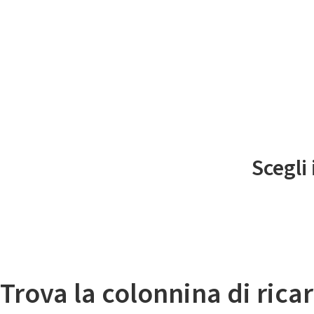
Il
Scegli
Mappa colonnine di ricarica auto elettriche
Trova la colonnina di ricar