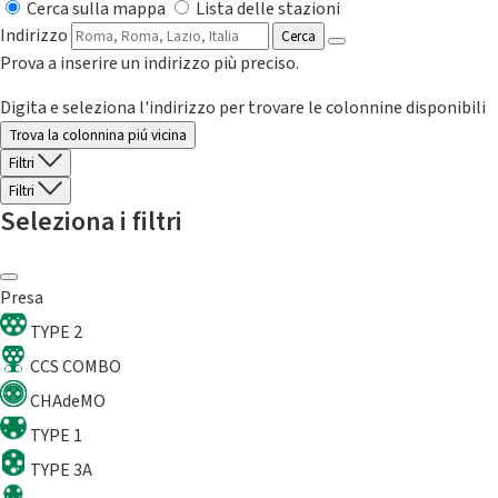
Cerca sulla mappa
Lista delle stazioni
Indirizzo
Cerca
Prova a inserire un indirizzo più preciso.
Digita e seleziona l'indirizzo per trovare le colonnine disponibili
Trova la colonnina piú vicina
Filtri
Filtri
Seleziona i filtri
Presa
TYPE 2
CCS COMBO
CHAdeMO
TYPE 1
TYPE 3A