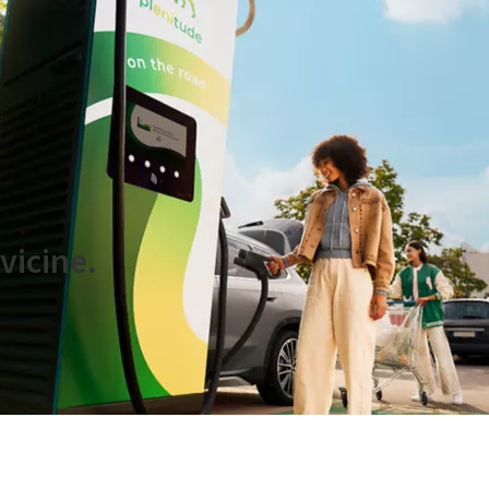
.l.
vicine.