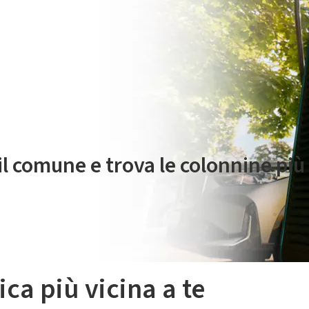
 servizio di mobilità elettrica è gestito da Plenitude On The Road S.r
 il comune e trova le colonnine più 
ica più vicina a te