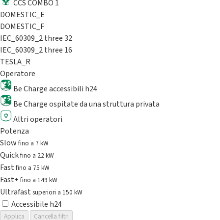
CCS COMBO 1
DOMESTIC_E
DOMESTIC_F
IEC_60309_2 three 32
IEC_60309_2 three 16
TESLA_R
Operatore
Be Charge accessibili h24
Be Charge ospitate da una struttura privata
Altri operatori
Potenza
Slow
fino a 7 kW
Quick
fino a 22 kW
Fast
fino a 75 kW
Fast+
fino a 149 kW
Ultrafast
superiori a 150 kW
Accessibile h24
Applica
Cancella filtri