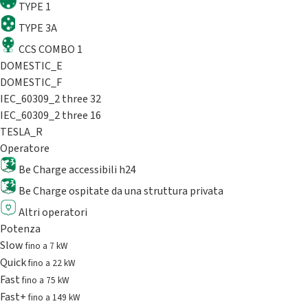
TYPE 1
TYPE 3A
CCS COMBO 1
DOMESTIC_E
DOMESTIC_F
IEC_60309_2 three 32
IEC_60309_2 three 16
TESLA_R
Operatore
Be Charge accessibili h24
Be Charge ospitate da una struttura privata
Altri operatori
Potenza
Slow
fino a 7 kW
Quick
fino a 22 kW
Fast
fino a 75 kW
Fast+
fino a 149 kW