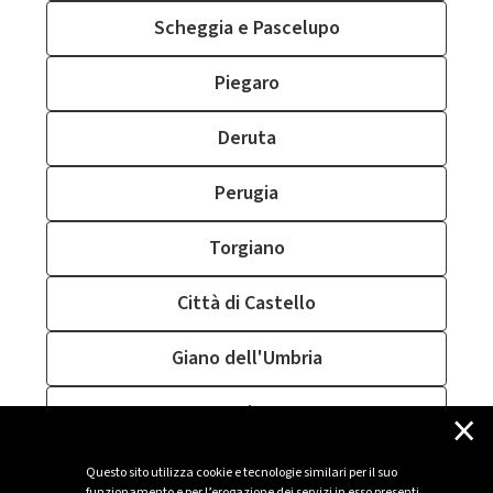
Scheggia e Pascelupo
Piegaro
Deruta
Perugia
Torgiano
Città di Castello
Giano dell'Umbria
×
Corciano
Montefalco
Questo sito utilizza cookie e tecnologie similari per il suo
funzionamento e per l’erogazione dei servizi in esso presenti,