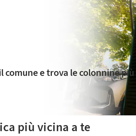
 servizio di mobilità elettrica è gestito da Plenitude On The Road S.r
 il comune e trova le colonnine più 
ica più vicina a te