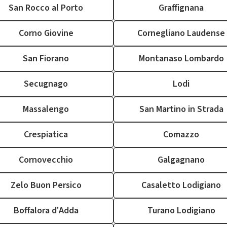
San Rocco al Porto
Graffignana
Corno Giovine
Cornegliano Laudense
San Fiorano
Montanaso Lombardo
Secugnago
Lodi
Massalengo
San Martino in Strada
Crespiatica
Comazzo
Cornovecchio
Galgagnano
Zelo Buon Persico
Casaletto Lodigiano
Boffalora d'Adda
Turano Lodigiano