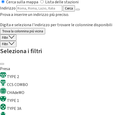
Cerca sulla mappa
Lista delle stazioni
Indirizzo
Cerca
Prova a inserire un indirizzo più preciso.
Digita e seleziona l'indirizzo per trovare le colonnine disponibili
Trova la colonnina piú vicina
Filtri
Filtri
Seleziona i filtri
Presa
TYPE 2
CCS COMBO
CHAdeMO
TYPE 1
TYPE 3A