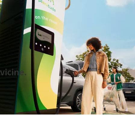
.l.
vicine.