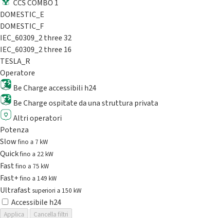
CCS COMBO 1
DOMESTIC_E
DOMESTIC_F
IEC_60309_2 three 32
IEC_60309_2 three 16
TESLA_R
Operatore
Be Charge accessibili h24
Be Charge ospitate da una struttura privata
Altri operatori
Potenza
Slow
fino a 7 kW
Quick
fino a 22 kW
Fast
fino a 75 kW
Fast+
fino a 149 kW
Ultrafast
superiori a 150 kW
Accessibile h24
Applica
Cancella filtri