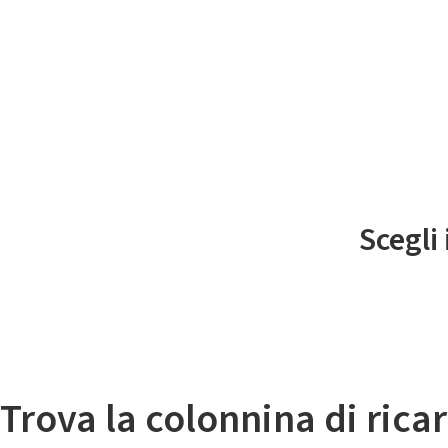
Il
Scegli
Mappa colonnine di ricarica auto elettriche
Trova la colonnina di ricar