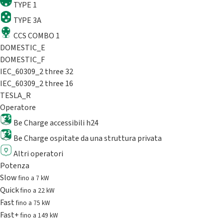
TYPE 1
TYPE 3A
CCS COMBO 1
DOMESTIC_E
DOMESTIC_F
IEC_60309_2 three 32
IEC_60309_2 three 16
TESLA_R
Operatore
Be Charge accessibili h24
Be Charge ospitate da una struttura privata
Altri operatori
Potenza
Slow
fino a 7 kW
Quick
fino a 22 kW
Fast
fino a 75 kW
Fast+
fino a 149 kW