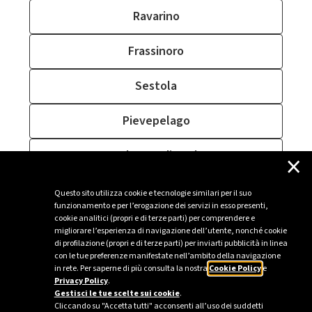
Ravarino
Frassinoro
Sestola
Pievepelago
×
Castelvetro di Modena
Montefiorino
Questo sito utilizza cookie e tecnologie similari per il suo
funzionamento e per l’erogazione dei servizi in esso presenti,
cookie analitici (propri e di terze parti) per comprendere e
Nonantola
migliorare l’esperienza di navigazione dell’utente, nonché cookie
di profilazione (propri e di terze parti) per inviarti pubblicità in linea
con le tue preferenze manifestate nell’ambito della navigazione
in rete. Per saperne di più consulta la nostra
Cookie Policy
e
Privacy Policy
.
Sei un’azienda o una PA?
Gestisci le tue scelte sui cookie
.
Cliccando su "Accetta tutti" acconsenti all’uso dei suddetti