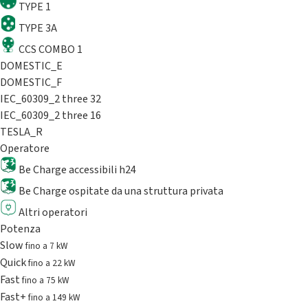
TYPE 1
TYPE 3A
CCS COMBO 1
DOMESTIC_E
DOMESTIC_F
IEC_60309_2 three 32
IEC_60309_2 three 16
TESLA_R
Operatore
Be Charge accessibili h24
Be Charge ospitate da una struttura privata
Altri operatori
Potenza
Slow
fino a 7 kW
Quick
fino a 22 kW
Fast
fino a 75 kW
Fast+
fino a 149 kW